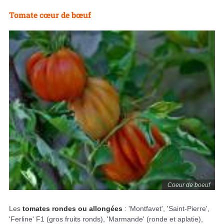
Tomate cœur de bœuf
Coeur de boeuf
Les
tomates rondes ou allongées
: 'Montfavet', 'Saint-Pierre',
'Ferline' F1 (gros fruits ronds), 'Marmande' (ronde et aplatie),