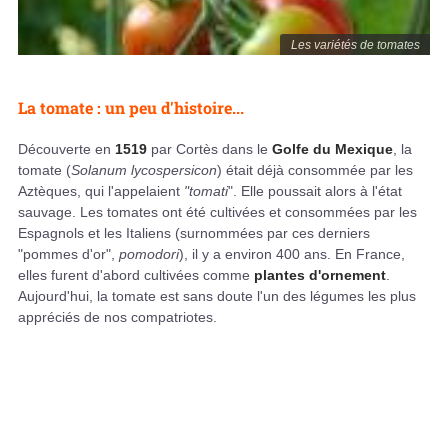
Les variétés de tomates
La tomate : un peu d'histoire...
Découverte en
1519
par Cortès dans le
Golfe du Mexique
, la
tomate (
Solanum
lycospersicon
) était déjà consommée par les
Aztèques, qui l'appelaient
"tomati
". Elle poussait alors à l'état
sauvage. Les tomates ont été cultivées et consommées par les
Espagnols et les Italiens (surnommées par ces derniers
"pommes d'or",
pomodori
), il y a environ 400 ans. En France,
elles furent d'abord cultivées comme
plantes d'ornement
.
Aujourd'hui, la tomate est sans doute l'un des légumes les plus
appréciés de nos compatriotes.