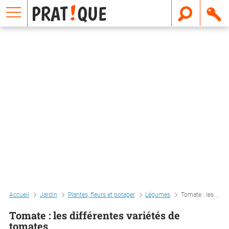
E
m
a
i
l
Accueil
Jardin
Plantes, fleurs et potager
Légumes
Tomate : les différentes variétés de tomates
Tomate : les différentes variétés de
tomates