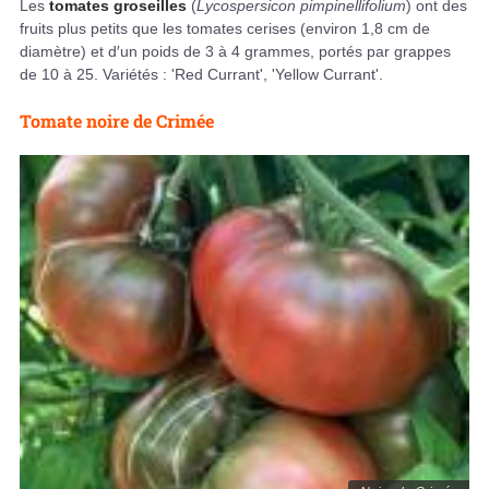
Les
tomates groseilles
(
Lycospersicon pimpinellifolium
) ont des
fruits plus petits que les tomates cerises (environ 1,8 cm de
diamètre) et d′un poids de 3 à 4 grammes, portés par grappes
de 10 à 25. Variétés : 'Red Currant', 'Yellow Currant'.
Tomate noire de Crimée