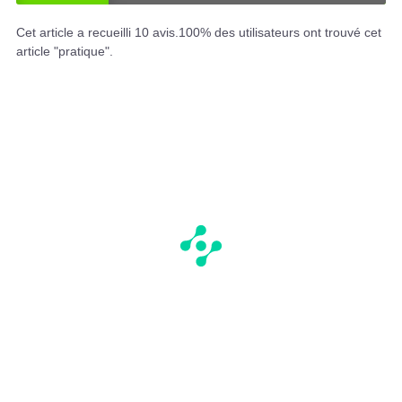
OU
NO
I
N
Cet article a recueilli
10
avis.
100
% des utilisateurs ont trouvé cet
article "pratique".