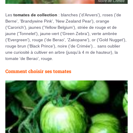
Noire de Crimée
Les
tomates de collection
: blanches ('d'Anvers'), roses ('de
Berne', 'Brandywine Pink', 'New Zealand Pear'), orange
('Carorich'), jaunes ('Yellow Belgium'), striée de rouge et de
jaune ('Tonnelet'), jaune-vert ('Green Zebra'), verte ambrée
('Evergreen'), rouge ('de Berao', 'Zakopane'), or ('Gold Nugget'),
rouge brun ('Black Prince'), noire ('de Crimée')... sans oublier
une curiosité à cultiver en arbre (jusqu'à 4 m de hauteur), la
tomate 'de Berao', rouge.
Comment choisir ses tomates