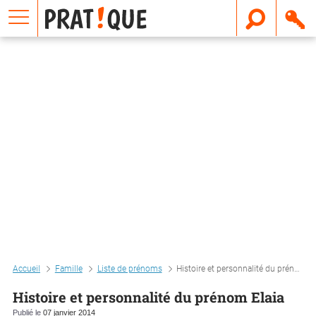
E
m
a
i
l
Accueil
Famille
Liste de prénoms
Histoire et personnalité du prénom elaia
Histoire et personnalité du prénom Elaia
Publié le
07 janvier 2014