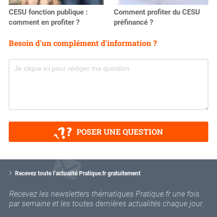
CESU fonction publique :
Comment profiter du CESU
comment en profiter ?
préfinancé ?
Besoin d'un complément d'information ?
POSER UNE QUESTION
V
o
Recevez toute l’actualité Pratique.fr gratuitement
t
r
Recevez les newsletters thématiques Pratique.fr une fois
e
par semaine et les toutes dernières actualités chaque jour.
e
m