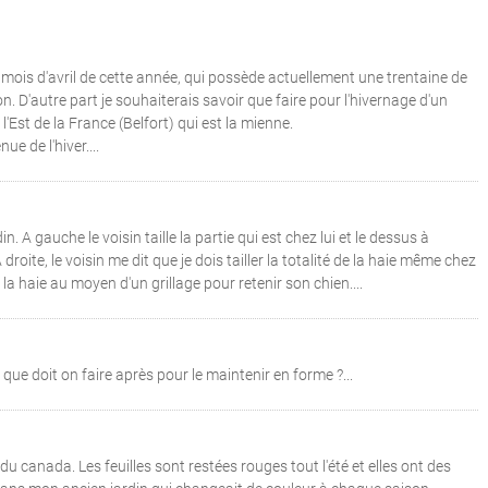
u mois d'avril de cette année, qui possède actuellement une trentaine de
n. D'autre part je souhaiterais savoir que faire pour l'hivernage d'un
l'Est de la France (Belfort) qui est la mienne.
e de l'hiver....
n. A gauche le voisin taille la partie qui est chez lui et le dessus à
droite, le voisin me dit que je dois tailler la totalité de la haie même chez
re la haie au moyen d'un grillage pour retenir son chien....
ue doit on faire après pour le maintenir en forme ?...
 du canada. Les feuilles sont restées rouges tout l'été et elles ont des