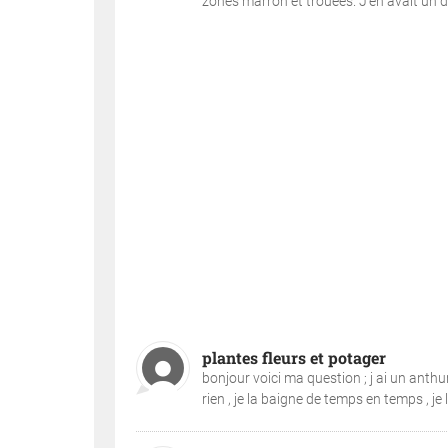
zones marron et trouées. J'en avait un d
plantes fleurs et potager
bonjour voici ma question ; j ai un anthu
rien , je la baigne de temps en temps , je 