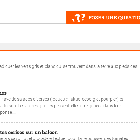
POSER UNE QUESTI
iquer les verts gris et blanc qui se trouvent dans la terre aux pieds des
nes
nave de salades diverses (roquette, laitue iceberg et pourpier) et
 à foison. Les autres graines peuvent-elles être gênées dans leur
ponse!...
es cerises sur un balcon
'aimerais savoir quel procédé éffectuer pour faire pousser des tomates