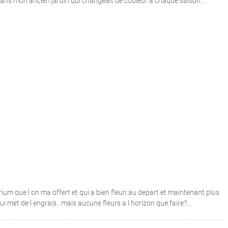
ans mon ancien jardin qui changeait de couleur à chaque saison....
rium que l on ma offert et qui a bien fleuri au depart et maintenant plus
lui met de l engrais , mais aucune fleurs a l horizon que faire?...