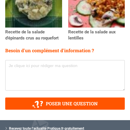
Recette de la salade
Recette de la salade aux
d'épinards crus au roquefort
lentilles
Besoin d'un complément d'information ?
POSER UNE QUESTION
V
o
Recevez toute l’actualité Pratique.fr gratuitement