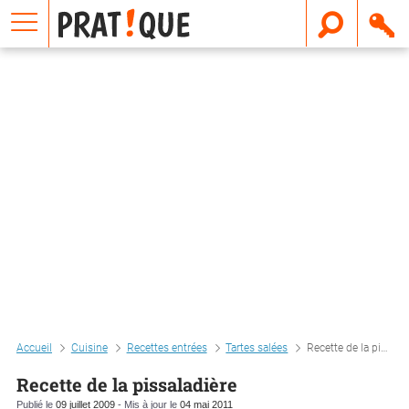
E
m
a
i
l
Accueil
Cuisine
Recettes entrées
Tartes salées
Recette de la pissaladière
Recette de la pissaladière
Publié le
09 juillet 2009
- Mis à jour le
04 mai 2011