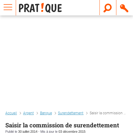
E
m
a
i
l
Accueil
Argent
Banque
Surendettement
Saisir la commission de surendettement
Saisir la commission de surendettement
Publié le
30 juillet 2014
- Mis à jour le
03 décembre 2015