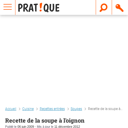
E
m
a
i
l
Accueil
Cuisine
Recettes entrées
Soupes
Recette de la soupe à l'oignon
Recette de la soupe à l'oignon
Publié le
06 juin 2009
- Mis à jour le
11 décembre 2012