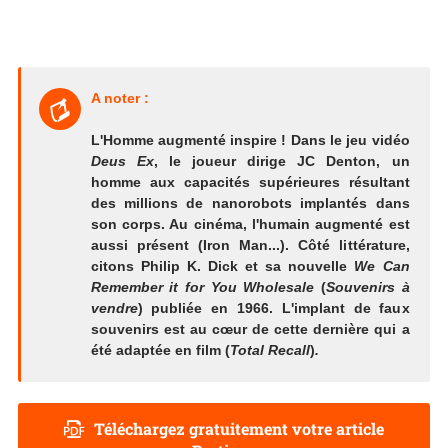
A noter :
L'Homme augmenté inspire ! Dans le jeu vidéo
Deus
Ex
, le joueur dirige JC Denton, un
homme aux capacités supérieures résultant
des millions de nanorobots implantés dans
son corps. Au cinéma, l'humain augmenté est
aussi présent (Iron Man...). Côté littérature,
citons Philip K. Dick et sa nouvelle
We Can
Remember it for You Wholesale
(
Souvenirs à
vendre
) publiée en 1966. L'implant de faux
souvenirs est au cœur de cette dernière qui a
été adaptée en film (
Total
Recall
)
.
Téléchargez gratuitement votre article