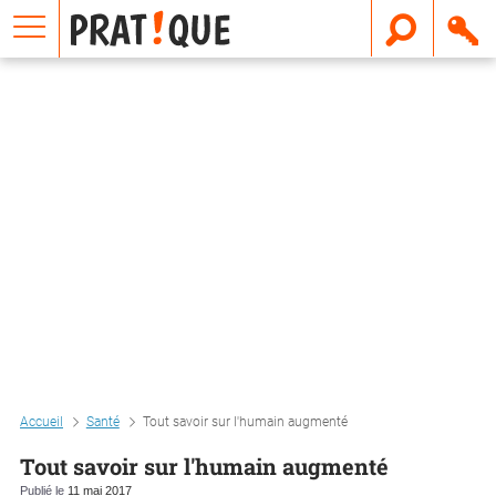
E
m
a
i
l
Accueil
Santé
Tout savoir sur l'humain augmenté
Tout savoir sur l'humain augmenté
Publié le
11 mai 2017