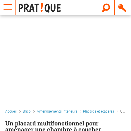
E
m
a
i
l
Accueil
Brico
Aménagements intérieurs
Placards et étagères
Un placard multifonctionnel pour aménager une chambre à coucher
Un placard multifonctionnel pour
aménager une chambre à coucher