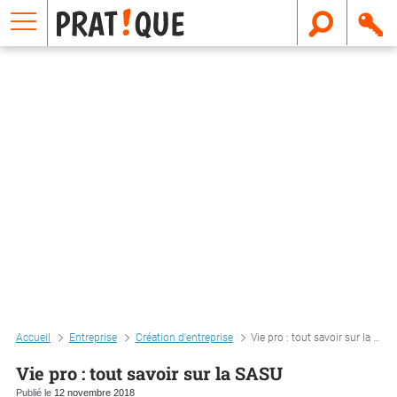
E
m
a
i
l
Accueil
Entreprise
Création d'entreprise
Vie pro : tout savoir sur la sasu
Vie pro : tout savoir sur la SASU
Publié le
12 novembre 2018