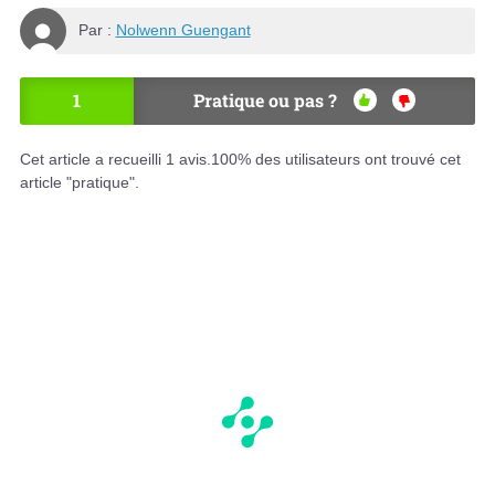
Par :
Nolwenn Guengant
1
Pratique ou pas ?
OU
NO
I
N
Cet article a recueilli
1
avis.
100
% des utilisateurs ont trouvé cet
article "pratique".