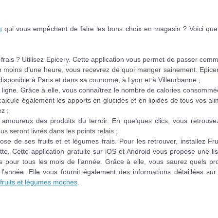
n
qui vous empêchent de faire les bons choix en magasin ? Voici que
s frais ? Utilisez Epicery. Cette application vous permet de passer co
n moins d’une heure, vous recevrez de quoi manger sainement. Epicer
 disponible à Paris et dans sa couronne, à Lyon et à Villeurbanne ;
a ligne. Grâce à elle, vous connaîtrez le nombre de calories consomm
 calcule également les apports en glucides et en lipides de tous vos al
z ;
s amoureux des produits du terroir. En quelques clics, vous retrouve
s seront livrés dans les points relais ;
se de ses fruits et et légumes frais. Pour les retrouver, installez Fru
te. Cette application gratuite sur iOS et Android vous propose une li
 pour tous les mois de l’année. Grâce à elle, vous saurez quels pro
’année. Elle vous fournit également des informations détaillées sur 
 fruits et légumes moches
.