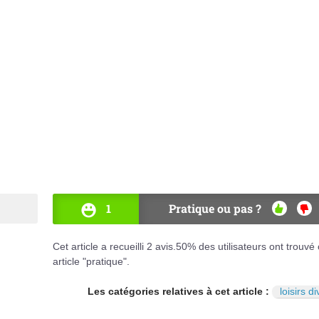
1
Pratique ou pas ?
OUI
NO
Cet article a recueilli
2
avis.
50
% des utilisateurs ont trouvé 
article "pratique".
Les catégories relatives à cet article :
loisirs d