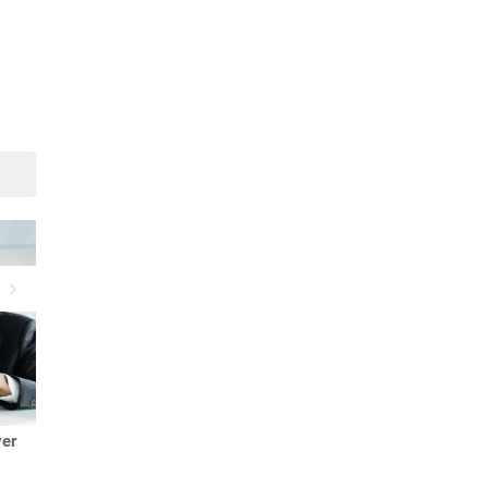
Suivant
yer
Divorce par consentement
mutuel: étapes de la
séparation à l'amiable