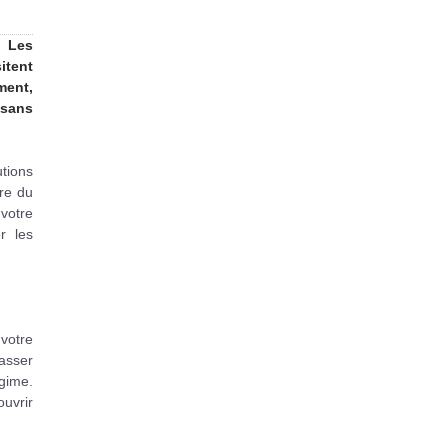
. Les
itent
ment,
 sans
tions
ire du
votre
r les
votre
passer
égime.
uvrir