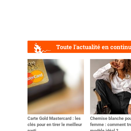
Toute l'actualité en contin
Précédent
Carte Gold Mastercard : les
Chemise blanche po
clés pour en tirer le meilleur
femme : comment tro
parti
modèle idéal ?