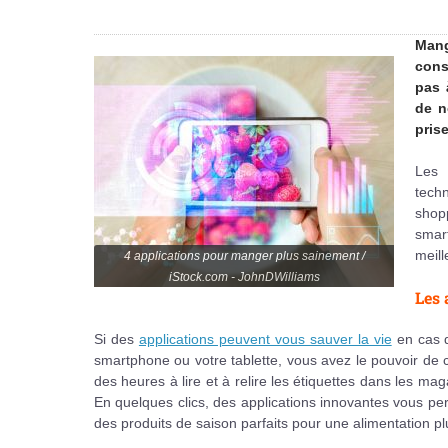
Mang
cons
pas 
de n
prise
Les 
techn
shop
smar
meill
4 applications pour manger plus sainement /
iStock.com - JohnDWilliams
Les 
Si des
applications peuvent vous sauver la vie
en cas d
smartphone ou votre tablette, vous avez le pouvoir de c
des heures à lire et à relire les étiquettes dans les m
En quelques clics, des applications innovantes vous p
des produits de saison parfaits pour une alimentation p