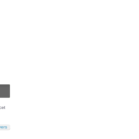
N
cet
ivers