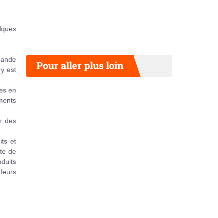
lques
mmande
Pour aller plus loin
y est
ées en
iments
z des
its et
ste de
duits
leurs