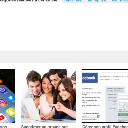
tégories relatives à cet article :
rencontre
entreprise
informat
 son
Supprimer un groupe sur
Gérer son profil Facebo