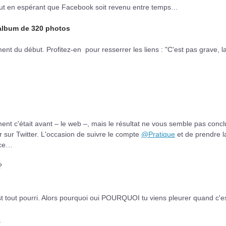
out en espérant que Facebook soit revenu entre temps…
 album de 320 photos
 du début. Profitez-en pour resserrer les liens : "C'est pas grave, la
nt c'était avant – le web –, mais le résultat ne vous semble pas concl
r sur Twitter. L'occasion de suivre le compte
@Pratique
et de prendre l
nce…
?
st tout pourri. Alors pourquoi oui POURQUOI tu viens pleurer quand c'e
3