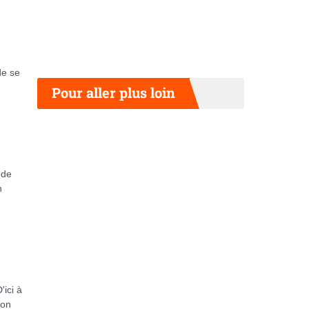
de se
Pour aller plus loin
 de
n
'ici à
ion