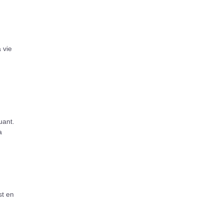
 vie
uant.
a
st en