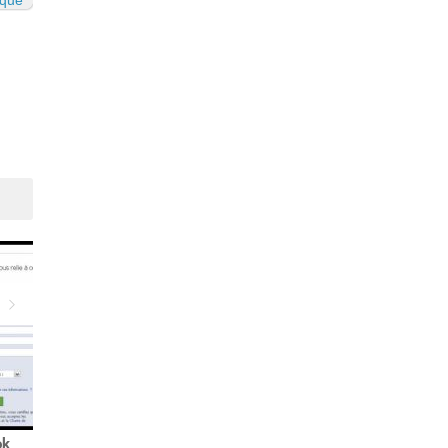
ique
Suivant
ok
Contrôlez vos données
Peut-on tout dire sur Twitt