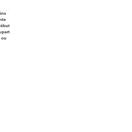
ins
nte
début
upart
r ou