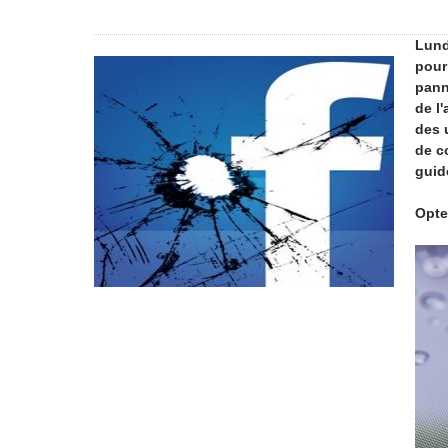
Lund
pour
pann
de l
des 
de c
guid
Opte