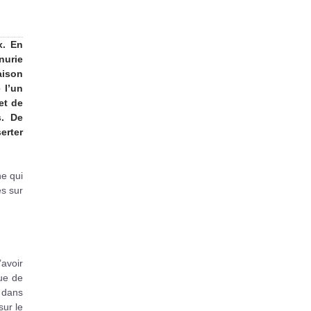
x. En
nurie
aison
 l’un
et de
s. De
erter
ne qui
es sur
’avoir
ue de
 dans
sur le