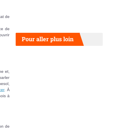
tat de
ce de
ouvrir
Pour aller plus loin
ne et,
parler
nesol,
cer
. À
mois à
ion de