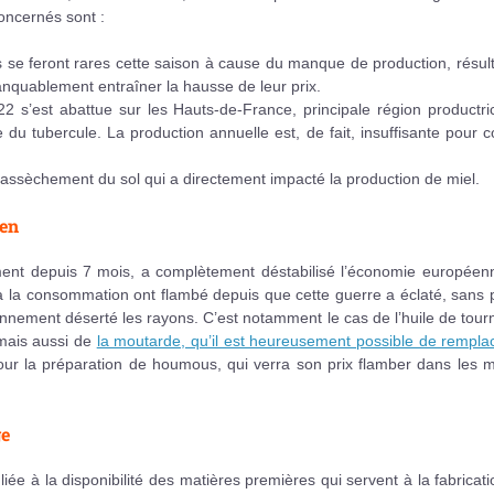
oncernés sont :
urs se feront rares cette saison à cause du manque de production, résul
nquablement entraîner la hausse de leur prix.
2 s’est abattue sur les Hauts-de-France, principale région productri
du tubercule. La production annuelle est, de fait, insuffisante pour c
 l’assèchement du sol qui a directement impacté la production de miel.
ien
lement depuis 7 mois, a complètement déstabilisé l’économie européen
x à la consommation ont flambé depuis que cette guerre a éclaté, sans 
nnement déserté les rayons. C’est notamment le cas de l’huile de tour
 mais aussi de
la moutarde, qu’il est heureusement possible de rempla
pour la préparation de houmous, qui verra son prix flamber dans les 
ge
iée à la disponibilité des matières premières qui servent à la fabricat