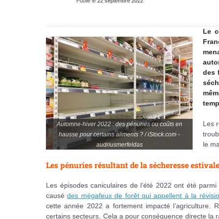
Publié le
22 septembre 2022
Le c
Fran
mena
auto
des 
séch
même
temp
Les r
Automne-hiver 2022 : des pénuries ou coûts en
troub
hausse pour certains aliments ? / iStock.com -
le ma
audriusmerfeldas
Les pénuries résultant de la sécheresse estival
Les épisodes caniculaires de l’été 2022 ont été parmi l
causé
des mégafeux de forêt qui appellent à la révisio
cette année 2022 a fortement impacté l’agriculture. 
certains secteurs. Cela a pour conséquence directe la ra