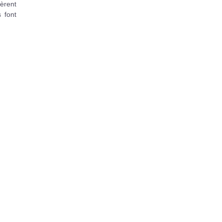
èrent
 font