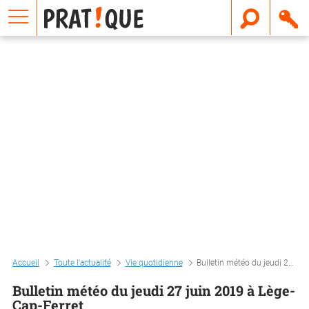
E
m
a
i
l
Accueil
Toute l'actualité
Vie quotidienne
Bulletin météo du jeudi 27 juin 2019 à lège-cap-ferret
Bulletin météo du jeudi 27 juin 2019 à Lège-
Cap-Ferret