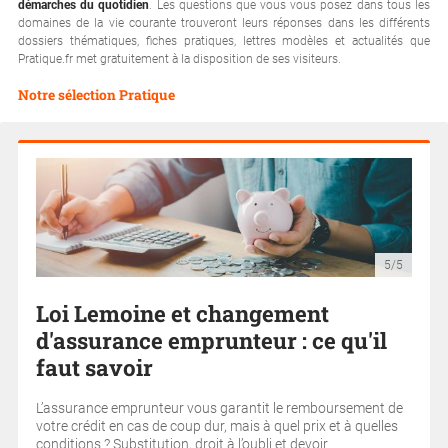
démarches du quotidien
. Les questions que vous vous posez dans tous les
domaines de la vie courante trouveront leurs réponses dans les différents
dossiers thématiques, fiches pratiques, lettres modèles et actualités que
Pratique.fr met gratuitement à la disposition de ses visiteurs.
Notre sélection Pratique
5/5
Loi Lemoine et changement
d'assurance emprunteur : ce qu'il
faut savoir
L’assurance emprunteur vous garantit le remboursement de
votre crédit en cas de coup dur, mais à quel prix et à quelles
conditions ? Substitution, droit à l’oubli et devoir