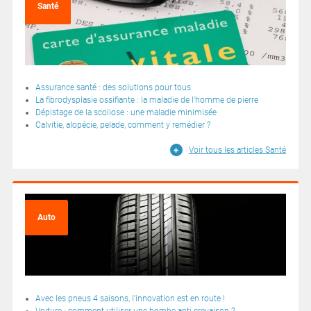
Santé
Assurance santé : des solutions pour tous
La fibrodysplasie ossifiante : la maladie de l'homme de pierre
Dépistage de la scoliose : une maladie minimisée
Calvitie, alopécie, pelade, comment y remédier ?
Voir tous les articles Santé
Auto
Avec les pneus 4 saisons, l'innovation est en route !
Voiture : comment utiliser une bombe anti-crevaison ?