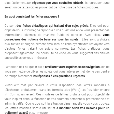
plus facilement aux
réponses que vous souhaitez obtenir
. Ils regroupent une
sélection de textes ciblés provenant de notre base de fiches pratiques.
En quoi consistent les fiches pratiques ?
Ce sont
des fiches didactiques qui traitent d'un sujet précis
. Elles ont pour
objet de vous informer, de répondre à vos questions et de vous présenter des
informations diverses de manière fluide et concise. Avec elles
, vous
posséderez des notions de base sur tous les sujets
! Elles sont gratuites,
qualitatives et soigneusement émaillées de liens hypertextes renvoyant vers
d’autres fiches traitant de sujets connexes. Les fiches pratiques vous
proposent également une poursuite de visite, en vous suggérant des articles
susceptibles de vous intéresser.
L’ambition de Pratique.fr est d’
améliorer votre expérience de navigation
afin de
vous permettre de cibler les sujets qui vous intéressent et de ne pas perdre
de temps à chercher
les réponses à vos questions urgentes
.
Pratique.fr met par ailleurs à votre disposition des lettres modèles à
télécharger gratuitement dans les formats .doc (Word), .pdf ou bien encore
.rtf (format universel). Ces modèles de lettres gratuits ont pour objectif de
vous inspirer dans la rédaction de vos courriers personnels, professionnels et
administratifs. Quelle que soit la situation dans laquelle vous vous trouvez,
les lettres modèles sont à utiliser et
à modifier selon vos besoins pour un
traitement adapté
et sur-mesure.