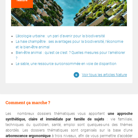
Nature
L’écologie urbaine : un pari d'avenir pour la biodiversité
La haie champêtre : ses avantages pour la biodiversité, l'économie
et le bien-être animal
Bien-être animal : qu'est ce c'est ? Quelles mesures pour l'améliorer
?
Le sable, une ressource surconsommée en voie de disparition
Voir tous les articles Nature
Comment ça marche ?
Les nombreux dossiers thématiques vous apportent
une approche
synthétique, claire et immédiate par famille de sujets
: vie familiale,
techniques du quotidien, santé, emploi sont quelques-uns des thèmes
abordés. Les dossiers thématiques sont organisés sur la base d’une
arborescence ergonomique
à trois niveaux, afin de vous permettre d’accéder