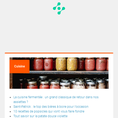
Cuisine
La cuisine fermentée : un grand classique de retour dans nos
assiettes ?
Saint-Patrick : le top des bières à boire pour l'occasion
10 recettes de popsicles qui vont vous faire fondre
Tout savoir sur la patate douce violette