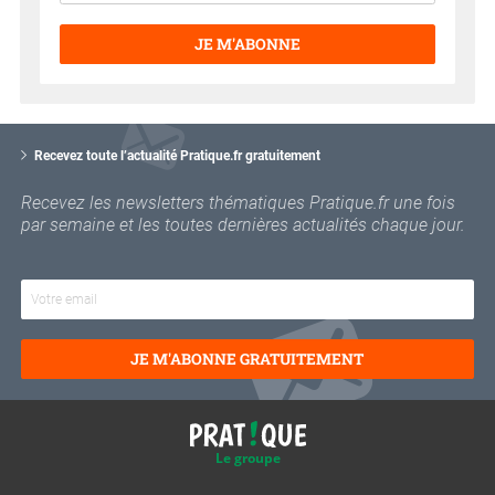
JE M'ABONNE
V
o
Recevez toute l’actualité Pratique.fr gratuitement
t
r
Recevez les newsletters thématiques Pratique.fr une fois
e
par semaine et les toutes dernières actualités chaque jour.
e
m
a
i
l
JE M'ABONNE GRATUITEMENT
Le groupe