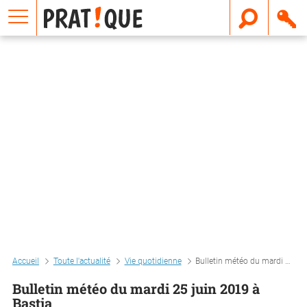
E
m
a
i
l
Accueil
Toute l'actualité
Vie quotidienne
Bulletin météo du mardi 25 juin 2019 à bastia
Bulletin météo du mardi 25 juin 2019 à
Bastia