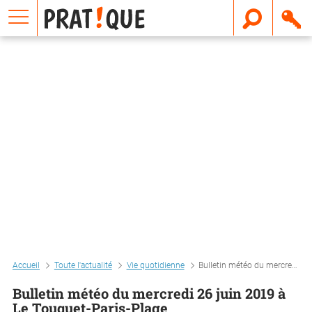
E
m
a
i
l
Accueil
Toute l'actualité
Vie quotidienne
Bulletin météo du mercredi 26 juin 2019 à le touquet-paris-plage
Bulletin météo du mercredi 26 juin 2019 à
Le Touquet-Paris-Plage