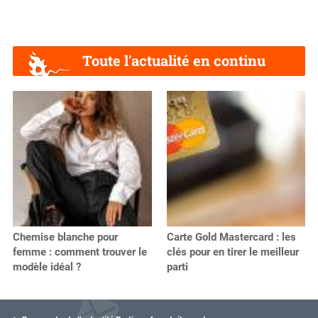
Toute l'actualité en continu
Chemise blanche pour
Carte Gold Mastercard : les
femme : comment trouver le
clés pour en tirer le meilleur
modèle idéal ?
parti
V