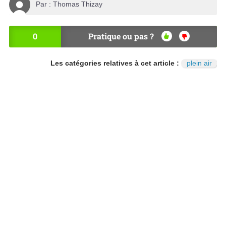
Par :
Thomas Thizay
0
Pratique ou pas ?
OU
NO
I
N
Les catégories relatives à cet article :
plein air