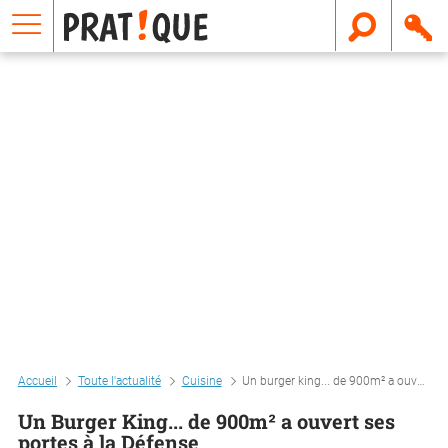
E
m
a
i
l
Accueil
Toute l'actualité
Cuisine
Un burger king... de 900m² a ouvert ses portes à la défense
Un Burger King... de 900m² a ouvert ses
portes à la Défense