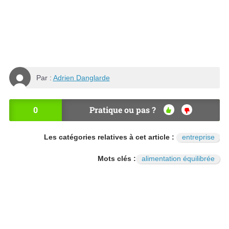
Par :
Adrien Danglarde
0
Pratique ou pas ?
OU
NO
I
N
Les catégories relatives à cet article :
entreprise
Mots clés :
alimentation équilibrée