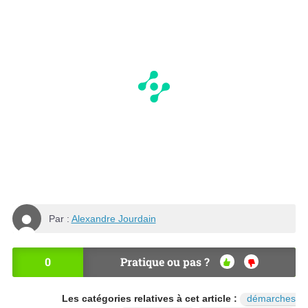
Par :
Alexandre Jourdain
0
Pratique ou pas ?
OU
NO
I
N
Les catégories relatives à cet article :
démarches