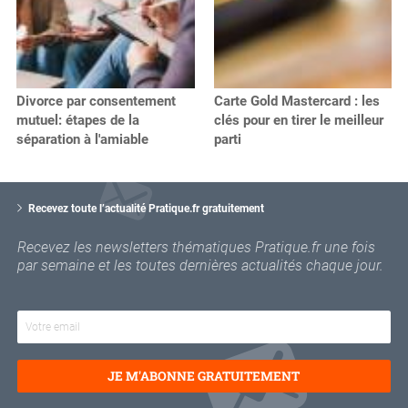
Divorce par consentement
Carte Gold Mastercard : les
mutuel: étapes de la
clés pour en tirer le meilleur
séparation à l'amiable
parti
V
o
Recevez toute l’actualité Pratique.fr gratuitement
t
r
Recevez les newsletters thématiques Pratique.fr une fois
e
par semaine et les toutes dernières actualités chaque jour.
e
m
a
i
l
JE M'ABONNE GRATUITEMENT