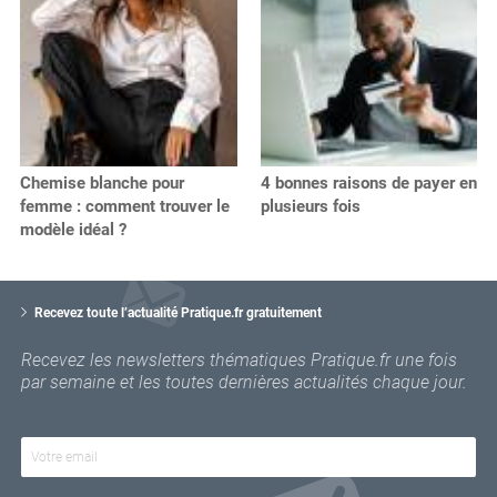
Chemise blanche pour
4 bonnes raisons de payer en
femme : comment trouver le
plusieurs fois
modèle idéal ?
V
o
Recevez toute l’actualité Pratique.fr gratuitement
t
r
Recevez les newsletters thématiques Pratique.fr une fois
e
par semaine et les toutes dernières actualités chaque jour.
e
m
a
i
l