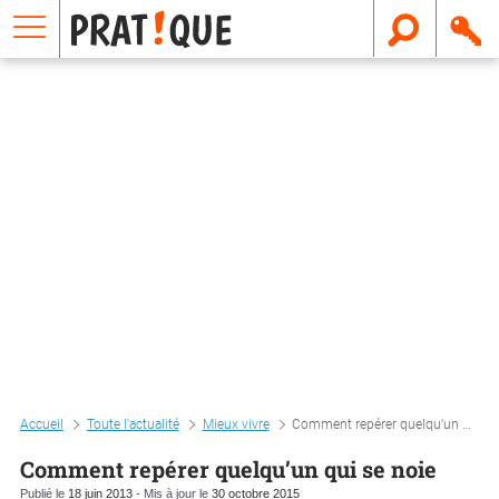
E
m
a
i
l
Accueil
Toute l'actualité
Mieux vivre
Comment repérer quelqu’un qui se noie
Comment repérer quelqu’un qui se noie
Publié le
18 juin 2013
- Mis à jour le
30 octobre 2015