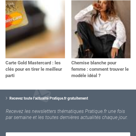
Carte Gold Mastercard : les
Chemise blanche pour
clés pour en tirer le meilleur
femme : comment trouver le
parti
modèle idéal ?
V
o
Recevez toute l’actualité Pratique.fr gratuitement
t
r
Recevez les newsletters thématiques Pratique.fr une fois
e
par semaine et les toutes dernières actualités chaque jour.
e
m
a