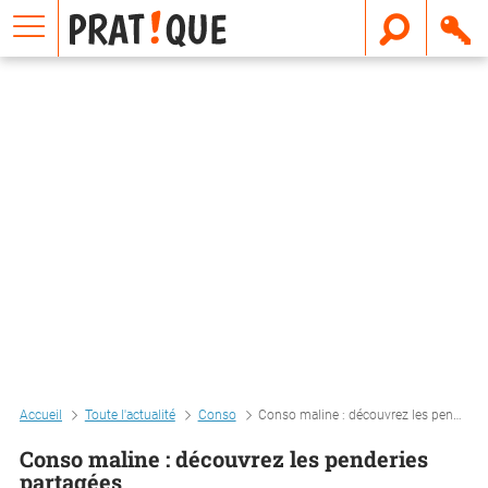
E
m
a
i
l
Accueil
Toute l'actualité
Conso
Conso maline : découvrez les penderies partagées
Conso maline : découvrez les penderies
partagées