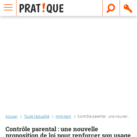
E
m
a
i
l
Accueil
Toute l'actualité
High-tech
Contrôle parental : une nouvelle proposition de loi pour renforcer son usage
Contrôle parental : une nouvelle
proposition de loi pour renforcer son usage