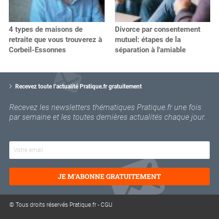
4 types de maisons de
Divorce par consentement
retraite que vous trouverez à
mutuel: étapes de la
Corbeil-Essonnes
séparation à l'amiable
V
o
Recevez toute l’actualité Pratique.fr gratuitement
t
r
Recevez les newsletters thématiques Pratique.fr une fois
e
par semaine et les toutes dernières actualités chaque jour.
e
m
a
i
l
JE M'ABONNE GRATUITEMENT
© Tous droits réservés Pratique.fr -
CGU