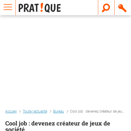
E
m
a
i
l
Accueil
Toute l'actualité
Bureau
Cool job : devenez créateur de jeux de société
Cool job : devenez créateur de jeux de
société