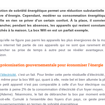
otion de sobriété énergétique permet une réduction substantielle 
ure d’énergie. Cependant, modérer sa consommation énergétiq
ifie en rien se priver d’un certain confort. À la place, il convie
ancher, pendant les absences, les appareils qui restent consta
chés à la maison. La box Wifi en est un parfait exemple.
qu’elle ne figure pas parmi les appareils les plus énergivores de la m
x internet fait partie de ces appareils qui ne sont que rarement ét
ancher sa prise de temps à autre peut se révéler avantageux.
izon.
préconisation gouvernementale pour économiser l’énergie
’électricité
, c’est un fait. Pour limiter cette perte résiduelle d’électricité, 
 même pour la box Wifi qui, quant à elle, reste bel et bien allumée la p
petit appareil n’est pas comparable à celle d’un four électrique ou
résente à peine 2% de la consommation d’électricité d’un foyer moyen,
t (Ademe). Néanmoins, le fait de débrancher la box par moment entr
soit-elle. Cumulé à l’ensemble des foyers d’un pays, ce geste pre
s gouvernementales en termes de sobriété énergétique.