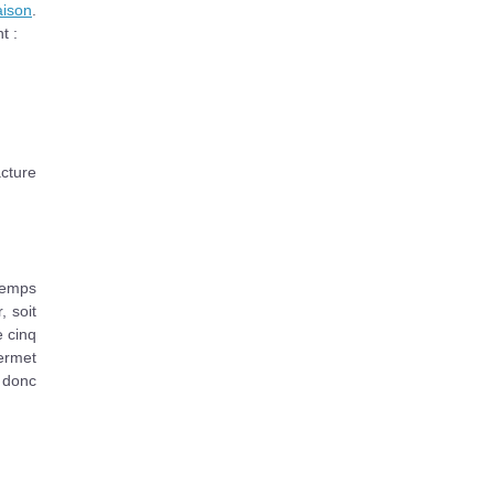
ison
.
t :
acture
 temps
 soit
 cinq
permet
 donc