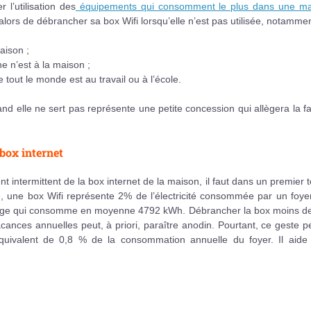
 l’utilisation des
équipements qui consomment le plus dans une ma
st alors de débrancher sa box Wifi lorsqu’elle n’est pas utilisée, notammen
aison ;
 n’est à la maison ;
 tout le monde est au travail ou à l’école.
and elle ne sert pas représente une petite concession qui allègera la f
box internet
t intermittent de la box internet de la maison, il faut dans un premier
 une box Wifi représente 2% de l’électricité consommée par un foyer,
énage qui consomme en moyenne 4792 kWh. Débrancher la box moins de
ances annuelles peut, à priori, paraître anodin. Pourtant, ce geste 
’équivalent de 0,8 % de la consommation annuelle du foyer. Il aide