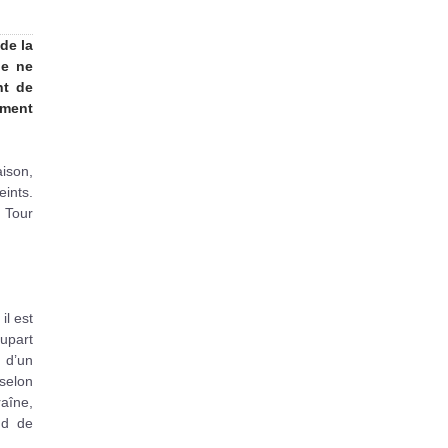
de la
ue ne
nt de
mment
aison,
eints.
 Tour
il est
lupart
 d’un
 selon
aîne,
nd de