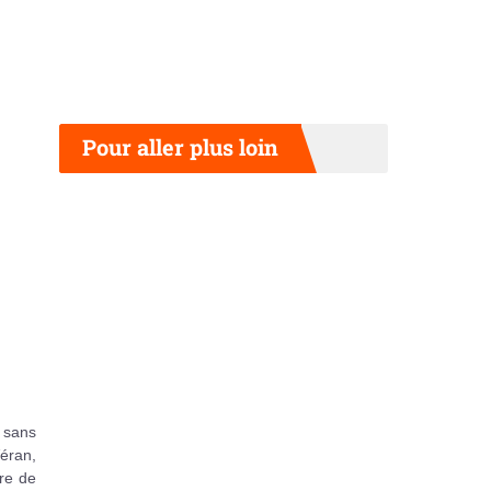
Pour aller plus loin
 sans
éran,
ère de