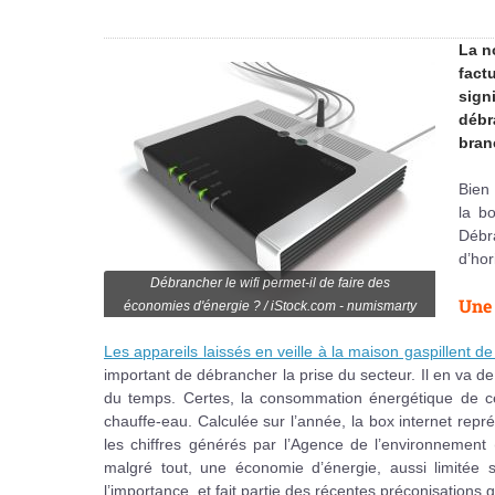
La n
fact
sign
débr
bran
Bien 
la bo
Débr
d’hor
Débrancher le wifi permet-il de faire des
Une 
économies d'énergie ? / iStock.com - numismarty
Les appareils laissés en veille à la maison gaspillent de l
important de débrancher la prise du secteur. Il en va de
du temps. Certes, la consommation énergétique de ce 
chauffe-eau. Calculée sur l’année, la box internet rep
les chiffres générés par l’Agence de l’environnemen
malgré tout, une économie d’énergie, aussi limitée 
l’importance, et fait partie des récentes préconisation