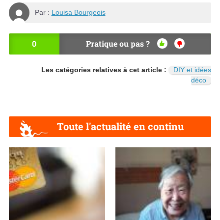
Par :
Louisa Bourgeois
0
Pratique ou pas ?
OU
NO
I
N
Les catégories relatives à cet article :
DIY et idées
déco
Toute l'actualité en continu