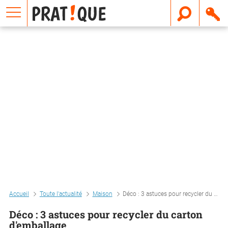
E
m
a
i
l
Accueil
Toute l'actualité
Maison
Déco : 3 astuces pour recycler du carton d'emballage
Déco : 3 astuces pour recycler du carton
d'emballage