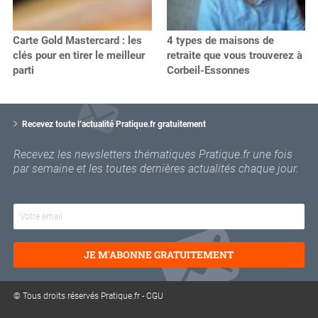
Carte Gold Mastercard : les
4 types de maisons de
clés pour en tirer le meilleur
retraite que vous trouverez à
parti
Corbeil-Essonnes
V
o
Recevez toute l’actualité Pratique.fr gratuitement
t
r
Recevez les newsletters thématiques Pratique.fr une fois
e
par semaine et les toutes dernières actualités chaque jour.
e
m
a
i
l
JE M'ABONNE GRATUITEMENT
© Tous droits réservés Pratique.fr -
CGU