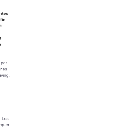
ntes
fin
t
t
e
 par
ènes
iving,
. Les
rquer