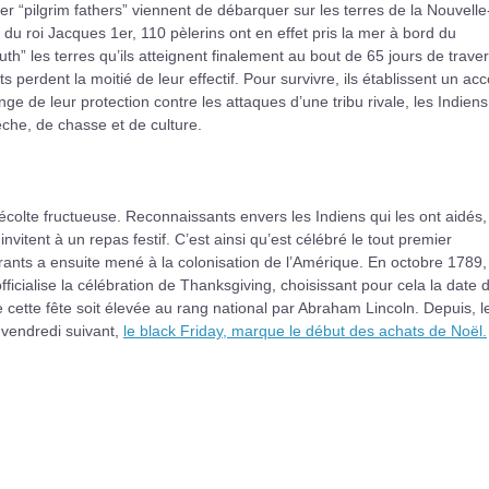
er “pilgrim fathers” viennent de débarquer sur les terres de la Nouvelle
du roi Jacques 1er, 110 pèlerins ont en effet pris la mer à bord du
uth” les terres qu’ils atteignent finalement au bout de 65 jours de trave
 perdent la moitié de leur effectif. Pour survivre, ils établissent un ac
de leur protection contre les attaques d’une tribu rivale, les Indiens
che, de chasse et de culture.
colte fructueuse. Reconnaissants envers les Indiens qui les ont aidés,
nvitent à un repas festif. C’est ainsi qu’est célébré le tout premier
ants a ensuite mené à la colonisation de l’Amérique. En octobre 1789,
cialise la célébration de Thanksgiving, choisissant pour cela la date 
cette fête soit élevée au rang national par Abraham Lincoln. Depuis, l
 vendredi suivant,
le black Friday, marque le début des achats de Noël.