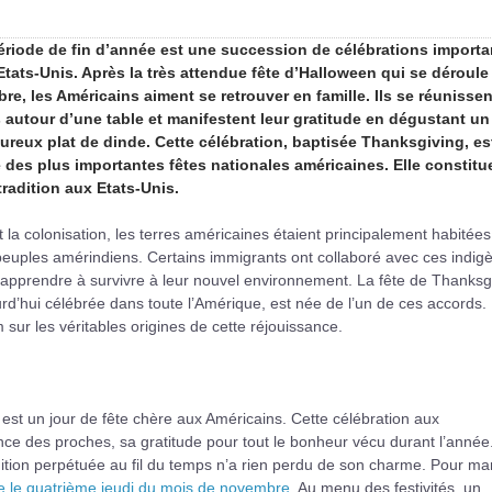
ériode de fin d’année est une succession de célébrations importa
Etats-Unis. Après la très attendue fête d’Halloween qui se déroule 
bre, les Américains aiment se retrouver en famille. Ils se réunissen
s autour d’une table et manifestent leur gratitude en dégustant un
ureux plat de dinde. Cette célébration, baptisée Thanksgiving, es
e des plus importantes fêtes nationales américaines. Elle constitu
tradition aux Etats-Unis.
 la colonisation, les terres américaines étaient principalement habitées
euples amérindiens. Certains immigrants ont collaboré avec ces indig
apprendre à survivre à leur nouvel environnement. La fête de Thanksg
rd’hui célébrée dans toute l’Amérique, est née de l’un de ces accords.
sur les véritables origines de cette réjouissance.
 est un jour de fête chère aux Américains. Cette célébration aux
nce des proches, sa gratitude pour tout le bonheur vécu durant l’année
dition perpétuée au fil du temps n’a rien perdu de son charme. Pour ma
e le quatrième jeudi du mois de novembre
. Au menu des festivités, un