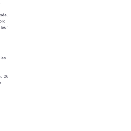
-
rsée.
cord
 leur
 les
du 26
e