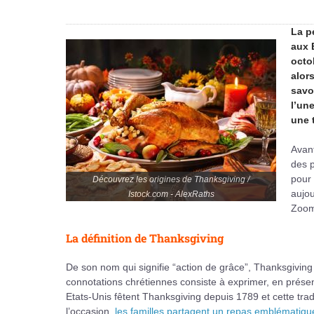
La p
aux 
octo
alor
savo
l’un
une 
Avant
des p
pour 
Découvrez les origines de Thanksgiving /
aujou
Istock.com - AlexRaths
Zoom 
La définition de Thanksgiving
De son nom qui signifie “action de grâce”, Thanksgiving
connotations chrétiennes consiste à exprimer, en prése
Etats-Unis fêtent Thanksgiving depuis 1789 et cette tra
l’occasion,
les familles partagent un repas emblématiqu