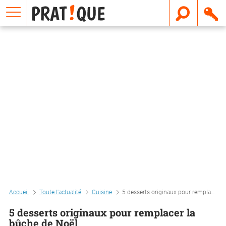
E
m
a
i
l
Accueil
Toute l'actualité
Cuisine
5 desserts originaux pour remplacer la bûche de noël
5 desserts originaux pour remplacer la
bûche de Noël