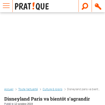
E
m
a
i
l
Accueil
Toute l'actualité
Culture & loisirs
Disneyland paris va bientôt s’agrandir
Disneyland Paris va bientôt s’agrandir
Publié le
12 octobre 2019