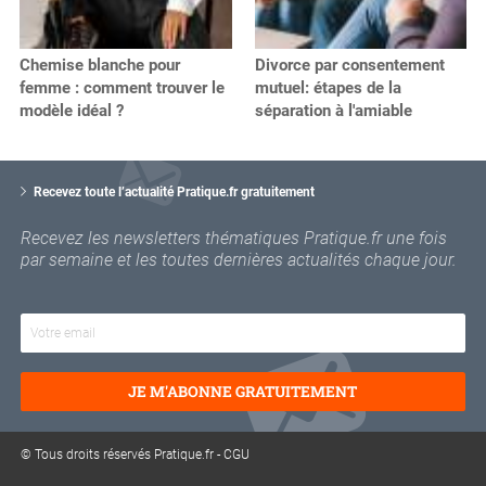
Chemise blanche pour
Divorce par consentement
femme : comment trouver le
mutuel: étapes de la
modèle idéal ?
séparation à l'amiable
V
o
Recevez toute l’actualité Pratique.fr gratuitement
t
r
Recevez les newsletters thématiques Pratique.fr une fois
e
par semaine et les toutes dernières actualités chaque jour.
e
m
a
i
l
JE M'ABONNE GRATUITEMENT
© Tous droits réservés Pratique.fr -
CGU