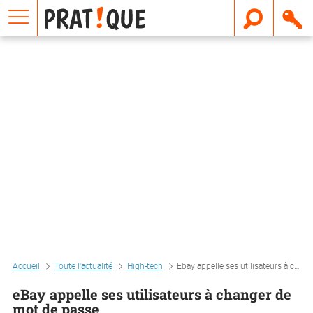
E
m
a
i
l
Accueil
Toute l'actualité
High-tech
Ebay appelle ses utilisateurs à changer de mot de passe
eBay appelle ses utilisateurs à changer de
mot de passe