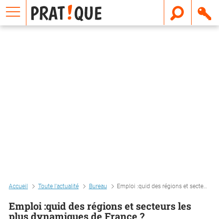
E
m
a
i
l
Accueil
Toute l'actualité
Bureau
Emploi :quid des régions et secteurs les plus dynamiques de france ?
Emploi :quid des régions et secteurs les
plus dynamiques de France ?