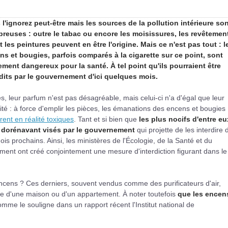
 l'ignorez peut-être mais les sources de la pollution intérieure so
reuses : outre le tabac ou encore les moisissures, les revêtemen
t les peintures peuvent en être l'origine. Mais ce n'est pas tout : l
ns et bougies, parfois comparés à la cigarette sur ce point, sont
ement dangereux pour la santé. À tel point qu'ils pourraient être
rdits par le gouvernement d'ici quelques mois.
s, leur parfum n'est pas désagréable, mais celui-ci n'a d'égal que leur
ité : à force d'emplir les pièces, les émanations des encens et bougies
rent en réalité toxiques
. Tant et si bien que
les plus nocifs d'entre eu
 dorénavant visés par le gouvernement
qui projette de les interdire
ois prochains. Ainsi, les ministères de l'Écologie, de la Santé et du
ent ont créé conjointement une mesure d'interdiction figurant dans le
ncens ? Ces derniers, souvent vendus comme des purificateurs d'air,
e d'une maison ou d'un appartement. À noter toutefois
que les encen
omme le souligne dans un rapport récent l'Institut national de