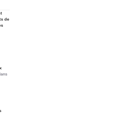
nt
ts de
es
x
 dans
s