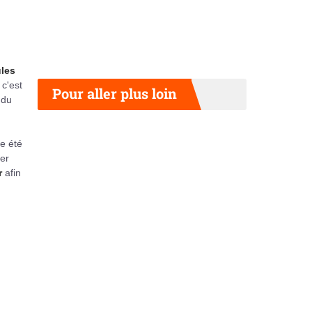
ules
c'est
Pour aller plus loin
 du
re été
ter
r
afin