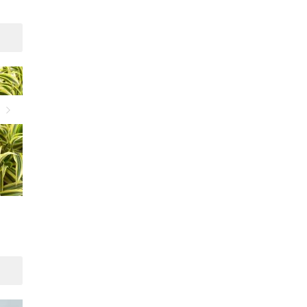
Suivant
Comment dépolluer sa
Le poil des narines, rempar
maison ?
contre la pollution ?