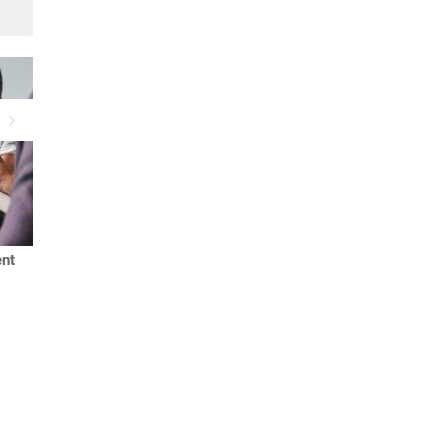
Suivant
ent
Carte Gold Mastercard : les
clés pour en tirer le meilleur
parti