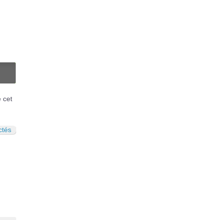
N
é cet
ctés