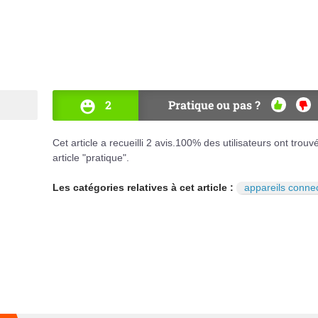
2
Pratique ou pas ?
OUI
NO
Cet article a recueilli
2
avis.
100
% des utilisateurs ont trouv
article "pratique".
Les catégories relatives à cet article :
appareils conne