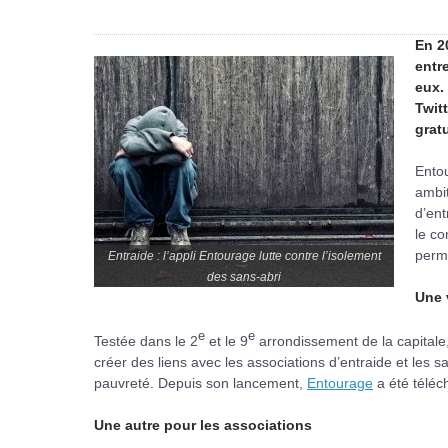
En 2
entr
eux.
Twit
grat
Entou
ambit
d’ent
le c
perme
Entraide : l’appli Entourage lutte contre l’isolement
des sans-abri
Une 
e
e
Testée dans le 2
et le 9
arrondissement de la capitale, 
créer des liens avec les associations d’entraide et les san
pauvreté. Depuis son lancement,
Entourage
a été téléc
Une autre pour les associations