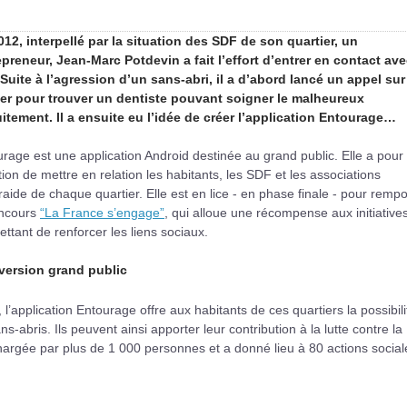
012, interpellé par la situation des SDF de son quartier, un
epreneur, Jean-Marc Potdevin a fait l’effort d’entrer en contact av
 Suite à l’agression d’un sans-abri, il a d’abord lancé un appel sur
ter pour trouver un dentiste pouvant soigner le malheureux
uitement. Il a ensuite eu l’idée de créer l’application Entourage…
rage est une application Android destinée au grand public. Elle a pour
ion de mettre en relation les habitants, les SDF et les associations
raide de chaque quartier. Elle est en lice - en phase finale - pour rempo
oncours
“La France s’engage”
, qui alloue une récompense aux initiative
ttant de renforcer les liens sociaux.
version grand public
l’application Entourage offre aux habitants de ces quartiers la possibil
s-abris. Ils peuvent ainsi apporter leur contribution à la lutte contre la
hargée par plus de 1 000 personnes et a donné lieu à 80 actions social