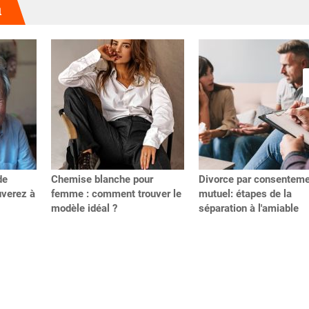
u
de
Chemise blanche pour
Divorce par consentem
uverez à
femme : comment trouver le
mutuel: étapes de la
modèle idéal ?
séparation à l'amiable