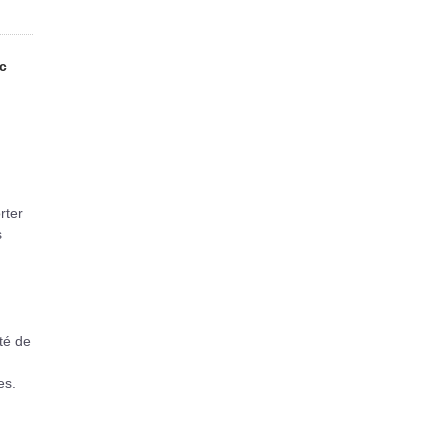
ec
rter
s
ité de
es.