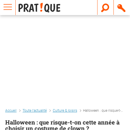
E
m
a
i
l
Accueil
Toute l'actualité
Culture & loisirs
Halloween : que risque-t-on cette année à choisir un costume de clown ?
Halloween : que risque-t-on cette année à
choisir un costume de clown ?