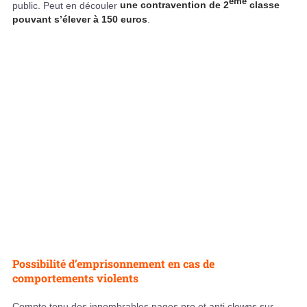
ème
public. Peut en découler
une contravention de 2
classe
pouvant s’élever à 150 euros
.
Possibilité d’emprisonnement en cas de
comportements violents
Compte tenu des innombrables pages pro et anti clowns sur