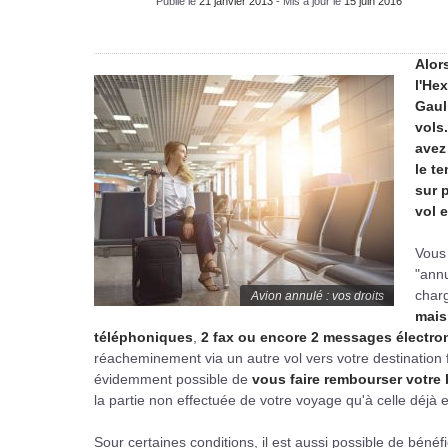
Publié le
21 janvier 2013
- Mis à jour le
15 juin 2016
Alor
l'He
Gaul
vols
avez
le t
sur 
vol 
Vous 
"annu
char
Avion annulé : vos droits
mais
téléphoniques
,
2 fax ou encore 2 messages électro
réacheminement via un autre vol vers votre destination fi
évidemment possible de
vous faire rembourser votre b
la partie non effectuée de votre voyage qu'à celle déjà 
Sour certaines conditions, il est aussi possible de bénéfi