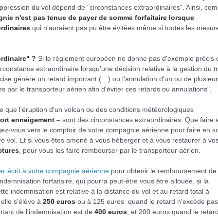
suppression du vol dépend de "circonstances extraordinaires". Ainsi, co
nie n'est pas tenue de payer de somme forfaitaire lorsque
ordinaires
qui n'auraient pas pu être évitées même si toutes les mesur
rdinaire" ?
Si le règlement européen ne donne pas d'exemple précis 
 circonstance extraordinaire lorsqu'une décision relative à la gestion du tr
ise génère un retard important (…) ou l'annulation d'un ou de plusieur
s par le transporteur aérien afin d'éviter ces retards ou annulations".
e que l'éruption d'un volcan ou des conditions météorologiques
ort enneigement
– sont des circonstances extraordinaires. Que faire 
rigez-vous vers le comptoir de votre compagnie aérienne pour faire en s
otre vol. Et si vous êtes amené à vous héberger et à vous restaurer à vo
ctures
, pour vous les faire rembourser par le transporteur aérien.
 écrit à votre compagnie aérienne
pour obtenir le remboursement de 
ndemnisation forfaitaire, qui pourra peut-être vous être allouée, si la
tte indemnisation est relative à la distance du vol et au retard total à
 elle s'élève à
250 euros
ou à 125 euros quand le retard n'excède pas
tant de l'indemnisation est de
400 euros
, et 200 euros quand le retar