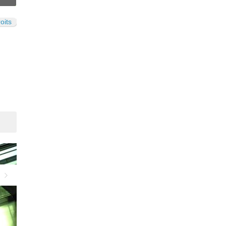
N
oits
Suivant