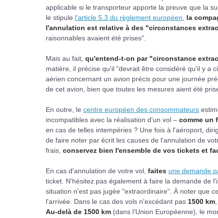
applicable si le transporteur apporte la preuve que la 
le stipule
l'article 5.3 du règlement européen
,
la compag
l'annulation est relative à des "circonstances extra
raisonnables avaient été prises".
Mais au fait,
qu'entend-t-on par "circonstance extrao
matière, il précise qu'il "devrait être considéré qu'il y a
aérien concernant un avion précis pour une journée préc
de cet avion, bien que toutes les mesures aient été prise
En outre, le
centre européen des consommateurs
estim
incompatibles avec la réalisation d'un vol –
comme un f
en cas de telles intempéries ? Une fois à l'aéroport, di
de faire noter par écrit les causes de l'annulation de v
frais,
conservez bien l'ensemble de vos tickets et fa
En cas d'annulation de votre vol,
faites
une demande par
ticket. N'hésitez pas également à faire la demande de l'i
situation n'est pas jugée "extraordinaire". À noter que ce
l'arrivée. Dans le cas des vols n'excédant pas
1500 km
,
Au-delà de 1500 km
(dans l'Union Européenne), le mon