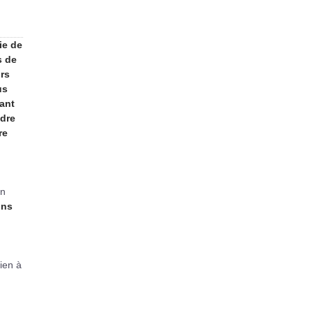
ie de
s de
urs
us
ant
ndre
re
en
ons
ien à