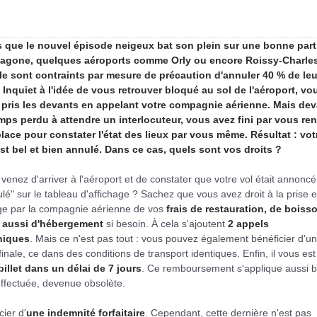
s que le nouvel épisode neigeux bat son plein sur une bonne part
xagone, quelques aéroports comme Orly ou encore Roissy-Charle
le sont contraints par mesure de précaution d'annuler 40 % de le
. Inquiet à l'idée de vous retrouver bloqué au sol de l'aéroport, vo
 pris les devants en appelant votre compagnie aérienne. Mais dev
emps perdu à attendre un interlocuteur, vous avez fini par vous re
place pour constater l'état des lieux par vous même. Résultat : vot
est bel et bien annulé. Dans ce cas, quels sont vos droits ?
venez d'arriver à l'aéroport et de constater que votre vol était annoncé
lé" sur le tableau d'affichage ? Sachez que vous avez droit à la prise 
ge par la compagnie aérienne de vos
frais de restauration, de boiss
 aussi d'hébergement
si besoin. À cela s'ajoutent
2 appels
niques
. Mais ce n'est pas tout : vous pouvez également bénéficier d'un
nale, ce dans des conditions de transport identiques. Enfin, il vous est
illet dans un délai de 7 jours
. Ce remboursement s'applique aussi b
effectuée, devenue obsolète.
cier d'
une indemnité forfaitaire
. Cependant, cette dernière n'est pas