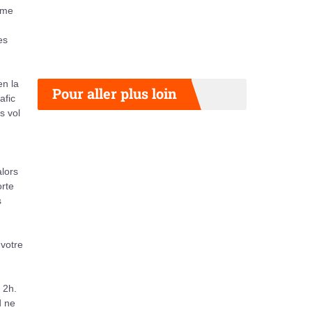
mme
es
en la
Pour aller plus loin
afic
s vol
alors
orte
s
votre
 2h.
d ne