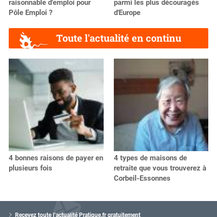
raisonnable d'emploi pour
parmi les plus découragés
Pôle Emploi ?
d'Europe
Toute l'actualité en continu
4 bonnes raisons de payer en
4 types de maisons de
plusieurs fois
retraite que vous trouverez à
Corbeil-Essonnes
V
o
Recevez toute l’actualité Pratique.fr gratuitement