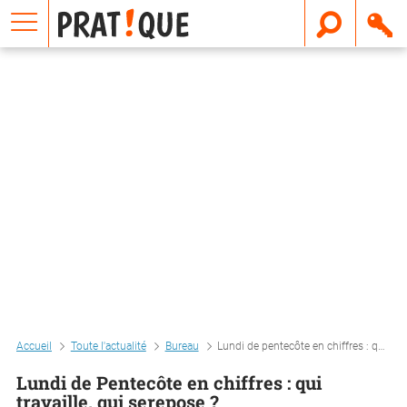
E
m
a
i
l
Accueil
Toute l'actualité
Bureau
Lundi de pentecôte en chiffres : qui travaille, qui serepose ?
Lundi de Pentecôte en chiffres : qui
travaille, qui serepose ?