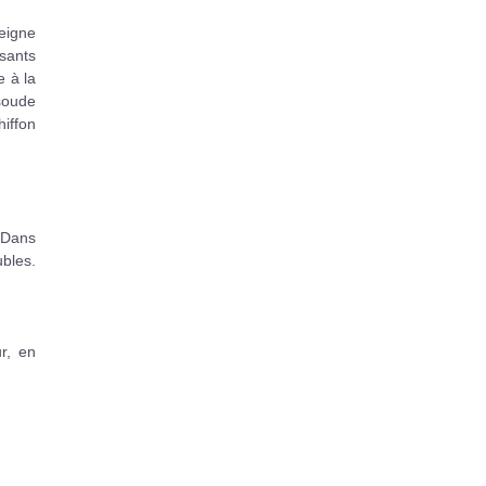
peigne
osants
e à la
 soude
hiffon
 Dans
bles.
ur, en