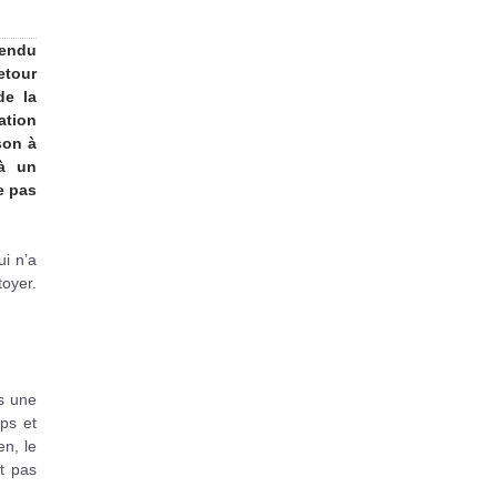
tendu
etour
de la
ation
son à
 à un
e pas
i n’a
toyer.
s une
ps et
en, le
t pas