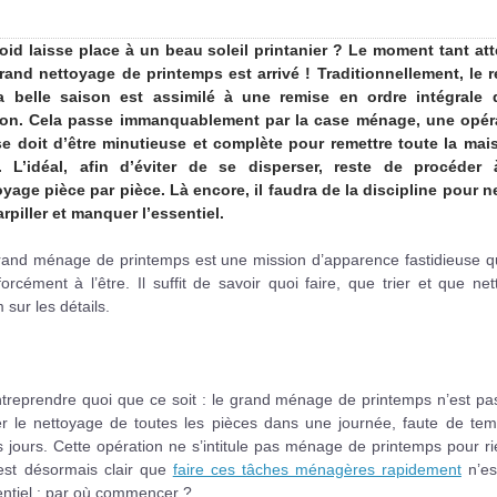
roid laisse place à un beau soleil printanier ? Le moment tant at
rand nettoyage de printemps est arrivé ! Traditionnellement, le r
a belle saison est assimilé à une remise en ordre intégrale 
on. Cela passe immanquablement par la case ménage, une opér
se doit d’être minutieuse et complète pour remettre toute la mai
. L’idéal, afin d’éviter de se disperser, reste de procéder
oyage pièce par pièce. Là encore, il faudra de la discipline pour n
rpiller et manquer l’essentiel.
rand ménage de printemps est une mission d’apparence fastidieuse qu
orcément à l’être. Il suffit de savoir quoi faire, que trier et que net
sur les détails.
treprendre quoi que ce soit : le grand ménage de printemps n’est pa
er le nettoyage de toutes les pièces dans une journée, faute de tem
urs jours. Cette opération ne s’intitule pas ménage de printemps pour ri
 est désormais clair que
faire ces tâches ménagères rapidement
n’es
ssentiel : par où commencer ?