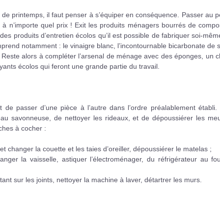
 de printemps, il faut penser à s’équiper en conséquence. Passer au 
as à n’importe quel prix ! Exit les produits ménagers bourrés de comp
des produits d’entretien écolos qu’il est possible de fabriquer soi-mêm
omprend notamment : le vinaigre blanc, l’incontournable bicarbonate de
. Reste alors à compléter l’arsenal de ménage avec des éponges, un c
oyants écolos qui feront une grande partie du travail.
de passer d’une pièce à l’autre dans l’ordre préalablement établi.
’eau savonneuse, de nettoyer les rideaux, et de dépoussiérer les meu
ches à cocher :
 et changer la couette et les taies d’oreiller, dépoussiérer le matelas ;
anger la vaisselle, astiquer l’électroménager, du réfrigérateur au fo
tant sur les joints, nettoyer la machine à laver, détartrer les murs.