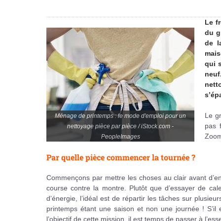
Le f
du g
de l
mais
qui 
neuf
nett
s’épa
Le g
Ménage de printemps : le mode d'emploi pour un
pas f
nettoyage pièce par pièce / iStock.com -
Zoom 
PeopleImages
Par quelle pièce commencer la tournée ?
Commençons par mettre les choses au clair avant d’en
course contre la montre. Plutôt que d’essayer de cal
d’énergie, l’idéal est de répartir les tâches sur plusie
printemps étant une saison et non une journée ! S’il
l’objectif de cette mission, il est temps de passer à l’e