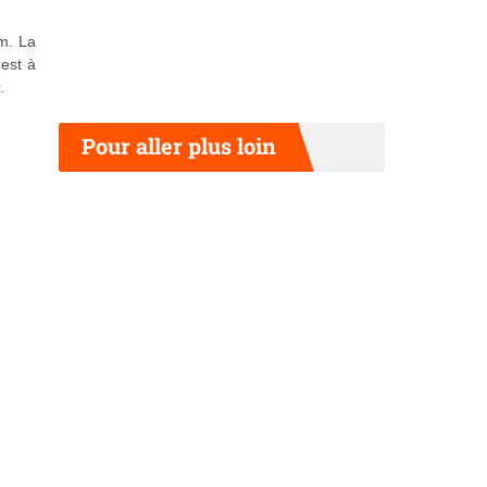
um. La
est à
.
Pour aller plus loin