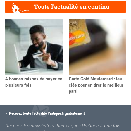
Toute l'actualité en continu
4 bonnes raisons de payer en
Carte Gold Mastercard : les
plusieurs fois
clés pour en tirer le meilleur
parti
V
o
Recevez toute l’actualité Pratique.fr gratuitement
t
r
Recevez les newsletters thématiques Pratique.fr une fois
e