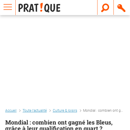
E
m
a
i
l
Accueil
Toute l'actualité
Culture & loisirs
Mondial : combien ont gagné les bleus, grâce à leur qualification en quart ?
Mondial : combien ont gagné les Bleus,
grâce à leur qualification en quart ?