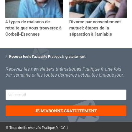
4 types de maisons de
Divorce par consentement
retraite que vous trouverez à
mutuel: étapes de la
Corbeil-Essonnes
séparation à l'amiable
V
o
Recevez toute l’actualité Pratique.fr gratuitement
t
r
Recevez les newsletters thématiques Pratique.fr une fois
e
par semaine et les toutes dernières actualités chaque jour.
e
m
a
i
l
JE M'ABONNE GRATUITEMENT
© Tous droits réservés Pratique.fr -
CGU