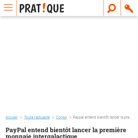
E
m
a
i
l
Accueil
Toute l'actualité
Conso
Paypal entend bientôt lancer la première monnaie intergalactique
PayPal entend bientôt lancer la première
monnaie intergalactique