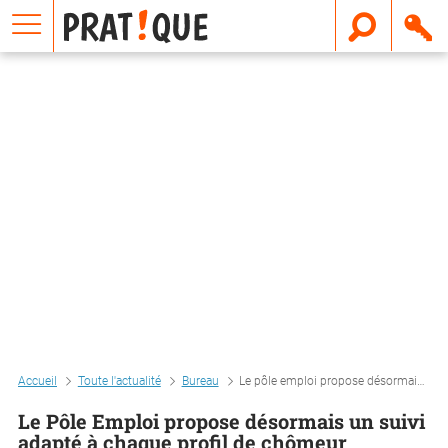
E
m
a
i
l
Accueil
Toute l'actualité
Bureau
Le pôle emploi propose désormais un suivi adapté à chaque profil de chômeur
Le Pôle Emploi propose désormais un suivi
adapté à chaque profil de chômeur