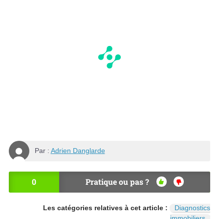
Par :
Adrien Danglarde
0
Pratique ou pas ?
OU
NO
I
N
Les catégories relatives à cet article :
Diagnostics
immobiliers