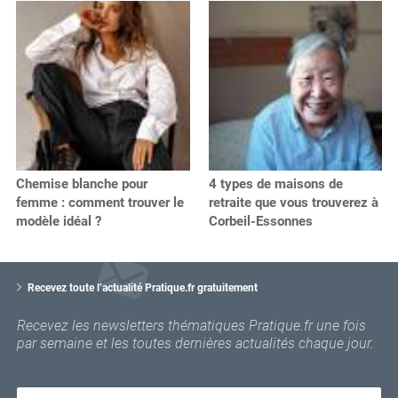
Chemise blanche pour
4 types de maisons de
femme : comment trouver le
retraite que vous trouverez à
modèle idéal ?
Corbeil-Essonnes
V
o
Recevez toute l’actualité Pratique.fr gratuitement
t
r
Recevez les newsletters thématiques Pratique.fr une fois
e
par semaine et les toutes dernières actualités chaque jour.
e
m
a