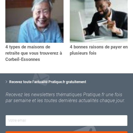
4 types de maisons de
4 bonnes raisons de payer en
retraite que vous trouverez à
plusieurs fois
Corbeil-Essonnes
V
o
Recevez toute l’actualité Pratique.fr gratuitement
t
r
Recevez les newsletters thématiques Pratique.fr une fois
e
par semaine et les toutes dernières actualités chaque jour.
e
m
a
i
l