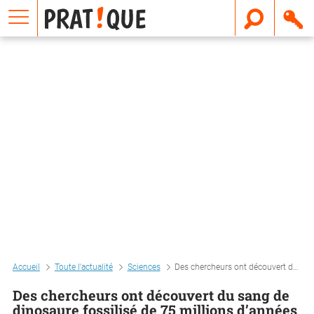
E
m
a
i
l
Accueil
Toute l'actualité
Sciences
Des chercheurs ont découvert du sang de dinosaure fossilisé de 75 millions d’années
Des chercheurs ont découvert du sang de
dinosaure fossilisé de 75 millions d’années