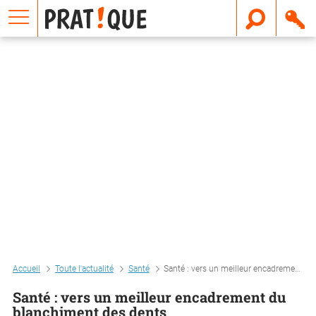
E
m
a
i
l
Accueil
Toute l'actualité
Santé
Santé : vers un meilleur encadrement du blanchiment des dents
Santé : vers un meilleur encadrement du
blanchiment des dents