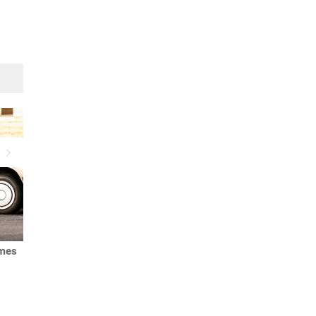
Suivant
imes
Stage de sensibilisation à la
Sécurité routière : ¾ des
sécurité routière
adolescents utilisent leur
téléphone portable au vola