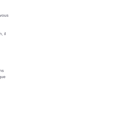
 vous
, il
ans
que