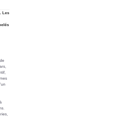
. Les
pelés
 de
ars,
tif,
armes
u'un
à
ns.
ries,