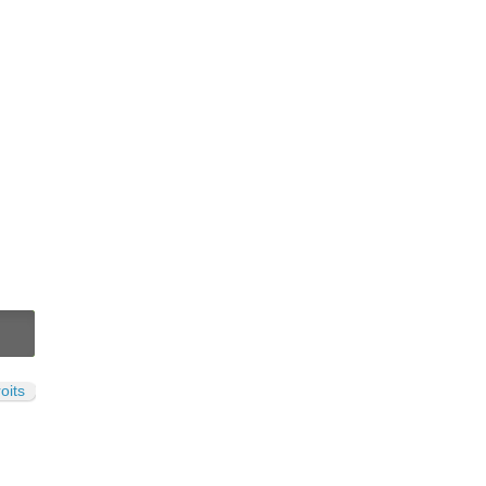
N
oits