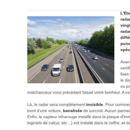
L'Et
rada
ving
radar
diff
puis
spéc
Avant
certi
fixe
le di
ou po
malchanceux vous précédant faisait votre bonheur. A cela,
Là, le radar sera complètement
invisible
. Pour commenc
bord d'une voiture,
banalisée
de surcroit. Aucun panneau
Enfin, le capteur infrarouge installé dans la plaque d'im
logiciels de calcul, etc…) est installé dans le coffre, et