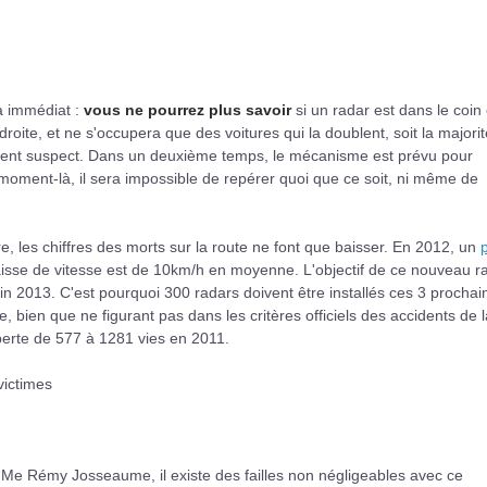
ra immédiat :
vous ne pourrez plus savoir
si un radar est dans le coin
 droite, et ne s'occupera que des voitures qui la doublent, soit la majori
ement suspect. Dans un deuxième temps, le mécanisme est prévu pour
 moment-là, il sera impossible de repérer quoi que ce soit, ni même de
ère, les chiffres des morts sur la route ne font que baisser. En 2012, un
aisse de vitesse est de 10km/h en moyenne. L'objectif de ce nouveau r
 fin 2013. C'est pourquoi 300 radars doivent être installés ces 3 prochai
e, bien que ne figurant pas dans les critères officiels des accidents de l
 perte de 577 à 1281 vies en 2011.
Me Rémy Josseaume, il existe des failles non négligeables avec ce