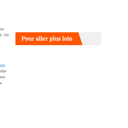
 ou
té. Un
Pour aller plus loin
peu
adar
nes
a