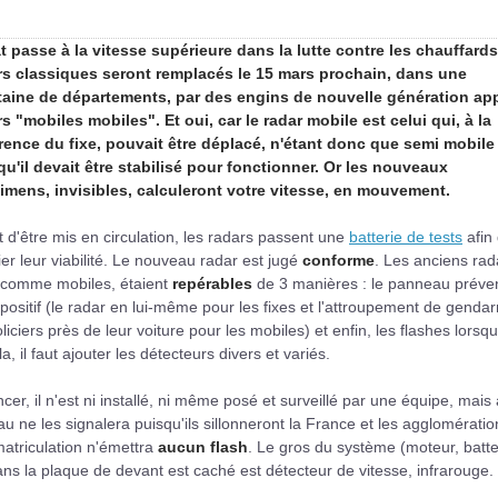
at passe à la vitesse supérieure dans la lutte contre les chauffards
rs classiques seront remplacés le 15 mars prochain, dans une
taine de départements, par des engins de nouvelle génération ap
s "mobiles mobiles". Et oui, car le radar mobile est celui qui, à la
érence du fixe, pouvait être déplacé, n'étant donc que semi mobile
qu'il devait être stabilisé pour fonctionner. Or les nouveaux
imens, invisibles, calculeront votre vitesse, en mouvement.
 d'être mis en circulation, les radars passent une
batterie de tests
afin
fier leur viabilité. Le nouveau radar est jugé
conforme
. Les anciens rad
s comme mobiles, étaient
repérables
de 3 manières : le panneau préven
spositif (le radar en lui-même pour les fixes et l'attroupement de gend
liciers près de leur voiture pour les mobiles) et enfin, les flashes lorsq
 il faut ajouter les détecteurs divers et variés.
er, il n'est ni installé, ni même posé et surveillé par une équipe, mais 
 ne les signalera puisqu'ils sillonneront la France et les agglomératio
matriculation n'émettra
aucun flash
. Le gros du système (moteur, batte
 dans la plaque de devant est caché est détecteur de vitesse, infrarouge.