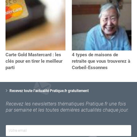
Carte Gold Mastercard : les
4 types de maisons de
clés pour en tirer le meilleur
retraite que vous trouverez à
parti
Corbeil-Essonnes
V
o
Recevez toute l’actualité Pratique.fr gratuitement
t
r
Recevez les newsletters thématiques Pratique.fr une fois
e
par semaine et les toutes dernières actualités chaque jour.
e
m
a
i
l