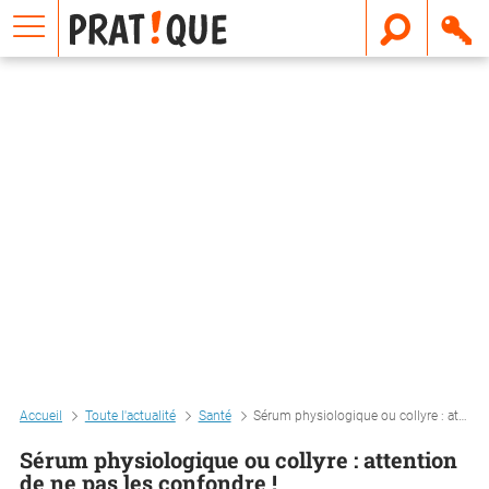
E
m
a
i
l
Accueil
Toute l'actualité
Santé
Sérum physiologique ou collyre : attention de ne pas les confondre !
Sérum physiologique ou collyre : attention
de ne pas les confondre !