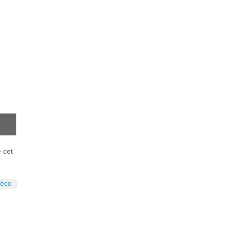
N
é cet
déco