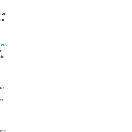
iter
ure
vent
ent
 de
aux
es
lets