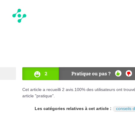
2
Pratique ou pas ?
OUI
NO
Cet article a recueilli
2
avis.
100
% des utilisateurs ont trouv
article "pratique".
Les catégories relatives à cet article :
conseils 