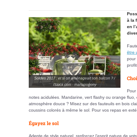
Poss
à la
en l
dive
Faute
être 
pour 
profi
Choi
Soldes 2017 : et si on aménageait son balcon ? /
iStock.com - mariapogony
Pour 
notes acidulées. Mandarine, vert flashy ou orange fluo,
atmosphère douce ? Misez sur des fauteuils en bois clai
coussins colorés à même le sol. Pour vos repas en extéri
Égayez le sol
Adepte de style naturel, renforcez l’esprit nature de vot