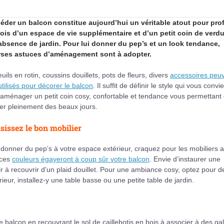
éder un balcon constitue aujourd’hui un véritable atout pour prof
 fois d’un espace de vie supplémentaire et d’un petit coin de verd
’absence de jardin. Pour lui donner du pep’s et un look tendance,
rses astuces d’aménagement sont à adopter.
uils en rotin, coussins douillets, pots de fleurs, divers
accessoires peu
utilisés pour décorer le balcon
. Il suffit de définir le style qui vous convi
aménager un petit coin cosy, confortable et tendance vous permettant
ter pleinement des beaux jours.
sissez le bon mobilier
donner du pep’s à votre espace extérieur, craquez pour les mobiliers 
 ces
couleurs égayeront à coup sûr votre balcon
. Envie d’instaurer une
r à recouvrir d’un plaid douillet. Pour une ambiance cosy, optez pour d
eur, installez-y une table basse ou une petite table de jardin.
re balcon en recouvrant le sol de caillebotis en bois à associer à des ga