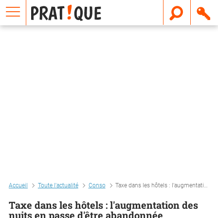
E
m
a
i
l
Accueil
Toute l'actualité
Conso
Taxe dans les hôtels : l'augmentation des nuits en passe d'être abandonnée
Taxe dans les hôtels : l'augmentation des
nuits en passe d'être abandonnée