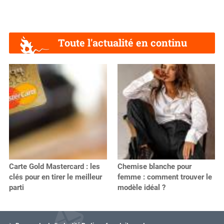
Toute l'actualité en continu
Carte Gold Mastercard : les
Chemise blanche pour
clés pour en tirer le meilleur
femme : comment trouver le
parti
modèle idéal ?
V