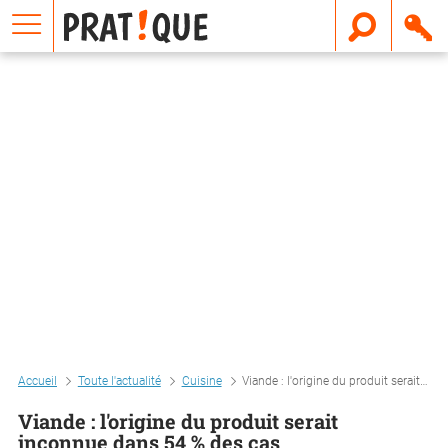
E
m
a
i
l
Accueil
Toute l'actualité
Cuisine
Viande : l'origine du produit serait inconnue dans 54 % des cas
Viande : l'origine du produit serait
inconnue dans 54 % des cas