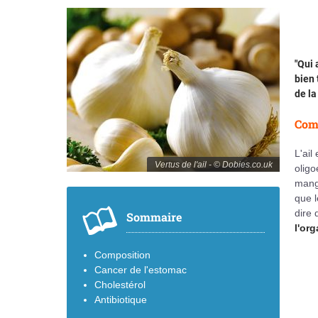
"Qui 
bien 
de l
Com
L'ail
Vertus de l'ail - © Dobies.co.uk
oligo
manga
que l
dire 
Sommaire
l'or
Composition
Cancer de l'estomac
Cholestérol
Antibiotique