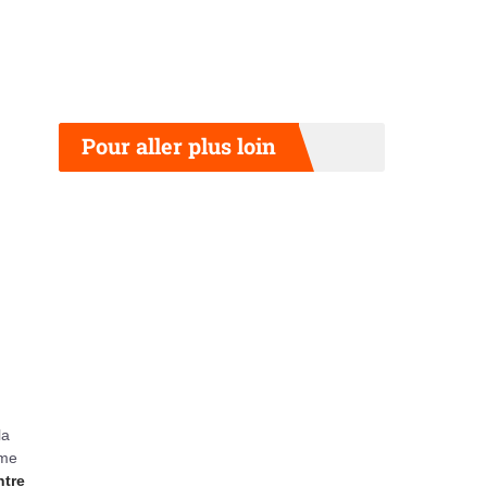
Pour aller plus loin
la
rme
ntre