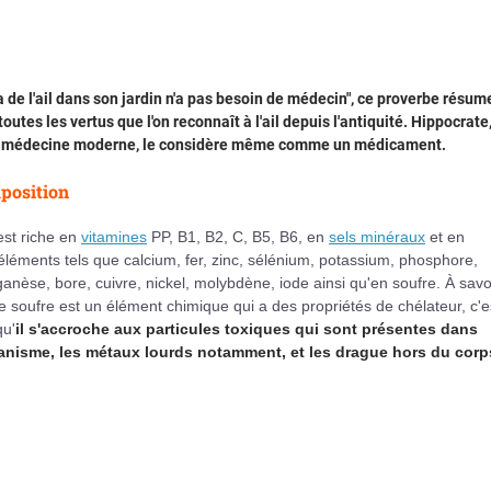
a de l'ail dans son jardin n'a pas besoin de médecin", ce proverbe résum
toutes les vertus que l'on reconnaît à l'ail depuis l'antiquité. Hippocrate
a médecine moderne, le considère même comme un médicament.
position
 est riche en
vitamines
PP, B1, B2, C, B5, B6, en
sels minéraux
et en
éléments tels que calcium, fer, zinc, sélénium, potassium, phosphore,
nèse, bore, cuivre, nickel, molybdène, iode ainsi qu'en soufre. À savo
e soufre est un élément chimique qui a des propriétés de chélateur, c'e
qu'
il s'accroche aux particules toxiques qui sont présentes dans
ganisme, les métaux lourds notamment, et les drague hors du corp