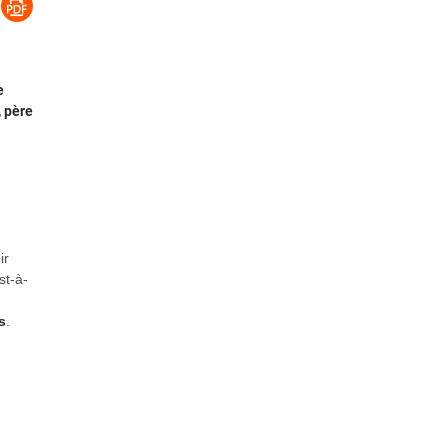
e
, père
ir
st-à-
s
.