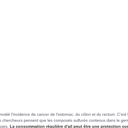
e moitié l'incidence de cancer de l'estomac, du côlon et du rectum. C'est 
ains chercheurs pensent que les composés sulfurés contenus dans le ge
euses.
La consommation régulière d'ail peut être une protection co