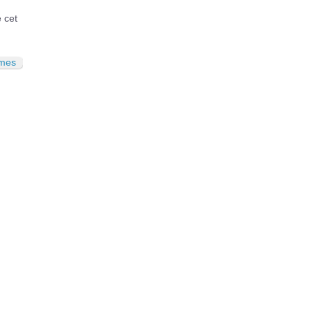
é cet
imes