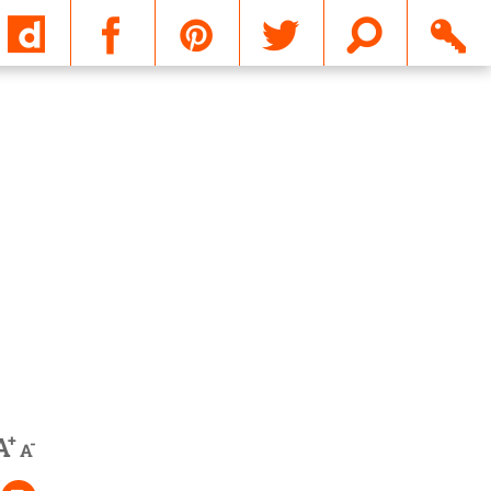
Email
+
A
-
A